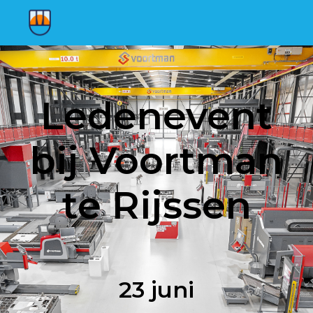
Ledenevent
bij Voortman
te Rijssen
23 juni